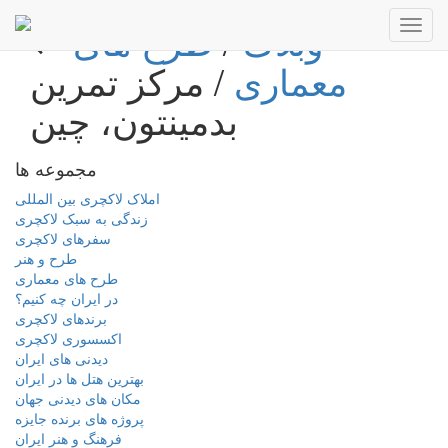
وبلاگ
/
طرح های
Toggl
navig
معماری
/ مرکز تمرین
بدمینتون، چین
مجموعه ها
املاک لاکچری بین المللی
زندگی به سبک لاکچری
سفرهای لاکچری
طرح و هنر
طرح های معماری
در ایران چه کنیم؟
برندهای لاکچری
اکسسوری لاکچری
دیدنی های ایران
بهترین هتل ها در ایران
مکان های دیدنی جهان
پروژه های برنده جایزه
فرهنگ و هنر ایران