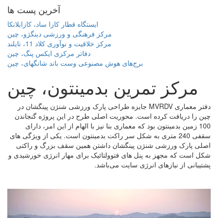
آخرین پست ها
ایستگاه قطار کازا ساد، کازابلانکا
مرکز فرهنگی و ورزشی دینگژو، چین
مرکز خلاقیت و نوآوری کلاد 11، تایلند
دفاتر مرکزی ایکس پنگ، چین
برج‌های هوش مصنوعی وست باند شانگهای، چین
مرکز تمرین بدمینتون، چین
دفتر معماری MVRDV جایزه طراحی پارک ورزشی شنژن پینگشان در
چین را دریافت کرده است. محوریت اصلی طرح در این پروژه گنجاندن
100 زمین بدمینتون بود که معماری بنا نیز با الهام از این امر، دارای
سقفی 240 متری به شکل سر راکت بدمینتون است. یکی از ویژگی های
اصلی پارک ورزشی شنژن پینگشان داشتن همین سقف بزرگ و راکتی
شکل است که مجهز به پنل های فتوولتائیک برای مهار انرژی خورشیدی و
پشتیبانی از نیازهای انرژی سایت می‌باشد.