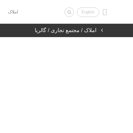
املاک
English
املاک
/
مجتمع تجاری
/ گالریا