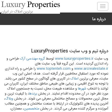
Togg
navig
درباره ما
درباره تیم و وب سایت LuxuryProperties
وب سایت
www.luxuryproperties.ir
توسط
گروه مهندسی آرک
طراحی و
راه اندازی گردیده است. این گروه قبلاً وب سایت های
www.arcrealestate.ir
و
www.toptenteh.com
را طراحی و راه اندازی
نموده که مورد استقبال مخاطبین قرار گرفته است. هدف اصلی این وب
سایت، معرفی برترین
املاک
در کاربری های گوناگون در سطح کشور می باشد.
با توجه به تنوع اقلیمی و زیبایی های طبیعی مناطق مختلف ایران، کاربران می
توانند با انتخاب
شهرها
و مشاهده طبیعت محل، نسبت به جستجوی املاک
مورد نظر خود در آن محدوده اقدام نمایند. در بخش
برندها
، با کیفیت ترین و
مجلل ترین محصولات و مصالح ساختمانی معرفی می شوند. در بخش
وبلاگ
،
آخرین پدیده های تکنولوژیک در ارتباط با صنعت ساختمان و همچنین مطالب
آموزنده و سرگرم کننده معرفی می گردند. در بخش
متخصصین
، معماران،