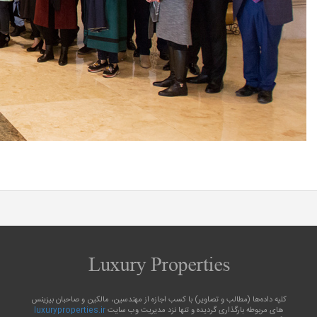
کلیه داده‌ها (مطالب و تصاویر) با کسب اجازه از مهندسین، مالکین و صاحبان بیزینس
های مربوطه بارگذاری گردیده و تنها نزد مدیریت وب سایت
luxuryproperties.ir