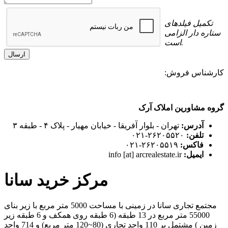
تکمیل فیلدهای
ستاره دار الزامی
است.
کارشناس فروش:
گروه مشاورین املاک آرک
آدرس:
تهران - بلوار آفریقا - خیابان مهیار - پلاک ۴ - طبقه ۳
تلفن:
۲۶۲۰۵۵۲۰-۰۲۱
فاکس:
۲۶۲۰۵۵۱۹-۰۲۱
ایمیل:
info [at] arcrealestate.ir
مرکز خرید سانا
مجتمع تجاری سانا در زمینی با مساحت 5000 متر مربع با زیر بنای
55000 متر مربع در 13 طبقه (6 طبقه روی همکف و 6 طبقه زیر
زمین ) مشتمل بر 110 واحد تجاری (80~120 متر مربع) و 714 واحد