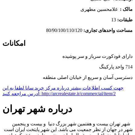
مالک
:
غلامحسین مطهری
طبقات:
13
مساحت واحدهای تجاری:
80/90/100/110/120
امکانات
دارای فودکورت سرباز و سر پوشیده
714 واحد پارکینگ
دسترسی آسان و سریع از خیابان اصلی منطقه
Leaflet
| ©
OpenStreetMap
contributors
جهت کسب اطلاعات بیشتر درباره مرکز خرید سانا لطفا به این
×
+
مرکز خرید سانا
آدرس مراجعه کنید: http://arcrealestate.ir/commercial/item/2
−
درباره شهر تهران
شهر تهران بیست و هفتمین شهر بزرگ دنیا و بیست و پنجمین
شهر در جهان از نظر جمعیت می باشد. این شهر پایتخت ایران است