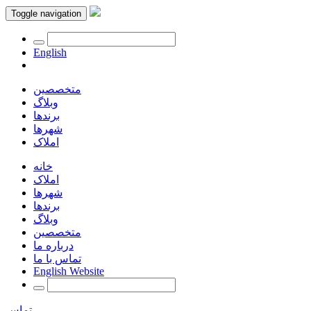
Toggle navigation
English
متخصصین
وبلاگ
برندها
شهرها
املاک
خانه
املاک
شهرها
برندها
وبلاگ
متخصصین
درباره ما
تماس با ما
English Website
تماس