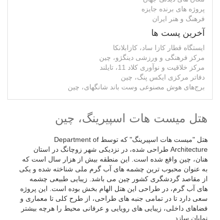
پروژه های برنده جایزه
فرهنگ و هنر ایران
آخرین پست ها
ایستگاه قطار کازا ساد، کازابلانکا
مرکز فرهنگی و ورزشی دینگژو، چین
مرکز خلاقیت و نوآوری کلاد 11، تایلند
دفاتر مرکزی ایکس پنگ، چین
برج‌های هوش مصنوعی وست باند شانگهای، چین
هتل میست هات اسپیرینگ، چین
هتل "میست هات اسپیرینگ" که توسط Department of
Architecture طراحی شده، در نزدیکی شهر زوچانگ در استان
هنان، چین واقع شده است. این منطقه بیش از هزار سال است که
به عنوان محبوب ترین چشمه های آب گرم ملی شناخته شده و یکی
از مقاصد گردشگری کشور چین می باشد. زیبایی طبیعی چشمه
های آب گرم، در طراحی این هتل الهام بخش بوده است. این پروژه
سعی دارد تا در تمامی جنبه های طراحی، از طرح کلی تا معماری و
فضاهای داخلی، زیبایی های رویایی و عرفانی محیط را هرچه بیشتر
نمایان سازد.