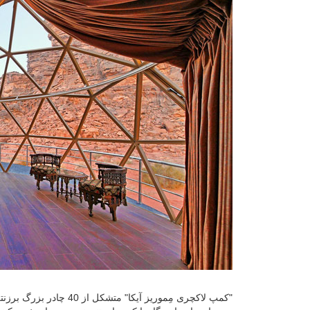
"کمپ لاکچری مِموریز آیک