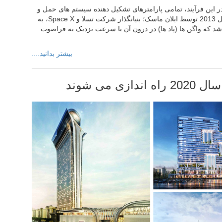
در این فرآیند، تمامی پارامترهای تشکیل دهنده سیستم های حمل و
نقل را از نو تعریف می کند. هایپرلوپ برای اولین بار در سال 2013 توسط ایلان ماسک؛ بنیانگذار شرکت تسلا و Space X، به
د که واگن ها (پاد ها) در درون آن با سرعت نزدیک به فراصوت
بیشتر بدانید....