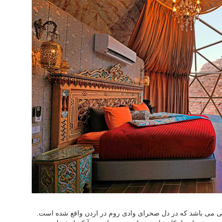
ا" متشکل از 40 چادر بزرگ برزنتی می باشد که در دل صحرای وادی روم در اردن واقع شده است.