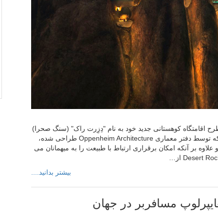
سعه دهنده دریای سرخ یا به اختصار TRSDC از طرح اقامتگاه کوهستانی جدید خود به نام "دِزِرت راک" (سنگ صحرا)
در شهر ریاض عربستان رونمایی کرده است. این مجموعه که توسط دفتر معماری Oppenheim Architecture طراحی شده،
لاوه بر آنکه امکان برقراری ارتباط با طبیعت را به میهمانان می
بیشتر بدانید....
ایپرلوپ مسافربر در جهان