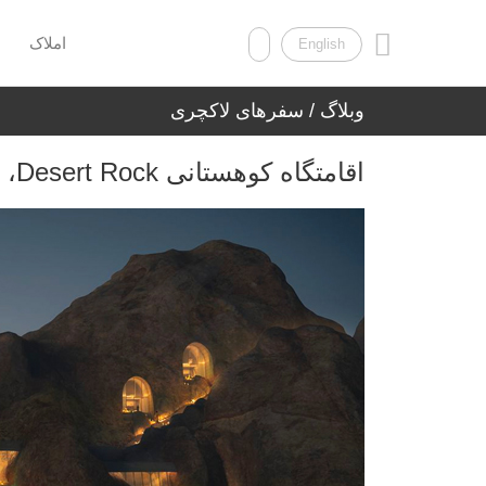
املاک
English
وبلاگ
/ سفرهای لاکچری
اقامتگاه کوهستانی Desert Rock، عربستان صعودی