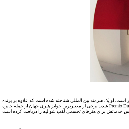
است. او یک هنرمند بین المللی شناخته شده است که علاوه بر برنده
شدن برخی از معتبرترین جوایز هنری جهان از جمله جایزه Premio Duemila به عنوان نماینده انگلیس در چهل و چهارمین دوسالانه ونیز و جایزه Turner Prize در سال 1991، توسط ملکه الیزابت دوم نیز در سال