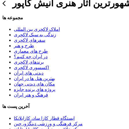
هورترین آثار هنری آنیش کاپور
مجموعه ها
املاک لاکچری بین المللی
زندگی به سبک لاکچری
سفرهای لاکچری
طرح و هنر
طرح های معماری
در ایران چه کنیم؟
برندهای لاکچری
اکسسوری لاکچری
دیدنی های ایران
بهترین هتل ها در ایران
مکان های دیدنی جهان
پروژه های برنده جایزه
فرهنگ و هنر ایران
آخرین پست ها
ایستگاه قطار کازا ساد، کازابلانکا
مرکز فرهنگی و ورزشی دینگژو، چین