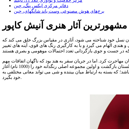
مرکز خلاقیت و نوآوری کلاد 11، تایلند
دفاتر مرکزی ایکس پنگ، چین
برج‌های هوش مصنوعی وست باند شانگهای، چین
مشهورترین آثار هنری آنیش کاپور
مجسمه سازان نسل خود شناخته می شود، آثاری در مقیاس بزرگ خلق می کند که
 هندی الهام می گیرد و با به کارگیری رنگ های قوی، آینه های تغییر
هه 70 میلادی برای تحصیل در مدرسه هنر به انگلستان مهاجرت کرد. اما در جریان سفر به هند بود که ناگهان اتفاقات مهم
برای او رقم خورد. مادامی که در آنجا بود، انبوهی از رنگدانه های روشنی را دید که رویکرد متفاوتی در شکل و رنگ ایجاد می کنند. او به انگلستان بازگشت و اولین مجموعه اصلی رنگدانه خود را (1000 نام) آغاز
د؛ که بسته به ارتباط میان بیننده و شی می تواند معانی مختلفی به
خود بگیرد.