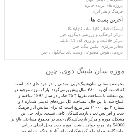
پروژه های برنده جایزه
فرهنگ و هنر ایران
آخرین پست ها
ایستگاه قطار کازا ساد، کازابلانکا
مرکز فرهنگی و ورزشی دینگژو، چین
مرکز خلاقیت و نوآوری کلاد 11، تایلند
دفاتر مرکزی ایکس پنگ، چین
برج‌های هوش مصنوعی وست باند شانگهای، چین
موزه سان شینگ دوی، چین
محوطه باستانی سان‌شینگ‌دویی، تمدنی را در خود جای داده است
که قدمت آن به ۴۸۰۰ سال پیش برمی‌گردد. پارک موزه موجود در
این منطقه با مساحت تقریبا ۳۵.۳ هکتار در سال 1997 ساخته و
افتتاح شد. با این حال، مساحت کل موزه‌های قدیمی شماره ۱ و
شماره ۲ تنها ۱۱۰۰۰ متر مربع است که برای نمایش آثار فرهنگی
جدید و افزایش تعداد بازدیدکنندگان کافی نیست. برای حل این
مشکل، موزه و مرکز بازدیدکنندگان جدید در مجموع مساحتی بالغ بر
54000 متر مربع خواهد داشت. موزه جدید محل اصلی برپایی
نمایشگاه‌ها و راهنمای گردشگران برای آثار فرهنگی خواهد بود.