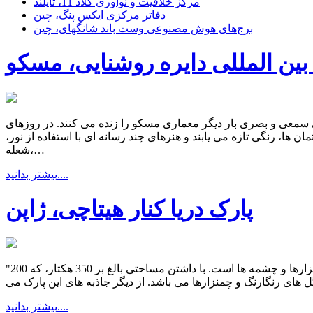
مرکز خلاقیت و نوآوری کلاد 11، تایلند
دفاتر مرکزی ایکس پنگ، چین
برج‌های هوش مصنوعی وست باند شانگهای، چین
ین المللی دایره روشنایی، مسکو
ای سمعی و بصری بار دیگر معماری مسکو را زنده می کنند. در روزهای
 ها، رنگی تازه می یابند و هنرهای چند رسانه ای با استفاده از نور،
شعله،…
بیشتر بدانید....
پارک دریا کنار هیتاچی، ژاپن
"پارک دریا کنار هیتاچی" در سمت اقیانوس آرام ساحل ژاپن واقع شده و دارای طبیعت منحصر به فردی از تپه های ماسه ای، جنگل ها، چمنزارها و چشمه ها است. با داشتن مساحتی بالغ بر 350 هکتار، که 200
بیشتر بدانید....