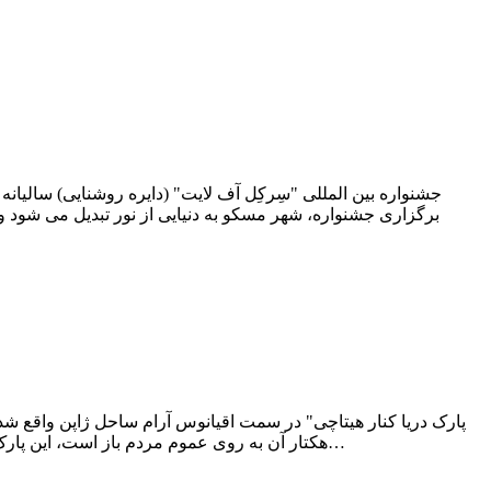
جشنواره بین المللی "سِرکِل آف لایت" (دایره روشنایی) سالیان
برگزاری جشنواره، شهر مسکو به دنیایی از نور تبدیل می شود و د
هکتار آن به روی عموم مردم باز است، این پارک عظیم در طول چهار فصل سال میزبان طیف گسترده و متنوعی از گل های رنگارنگ و چمنزارها می باشد. از دیگر جاذبه های این پارک می…