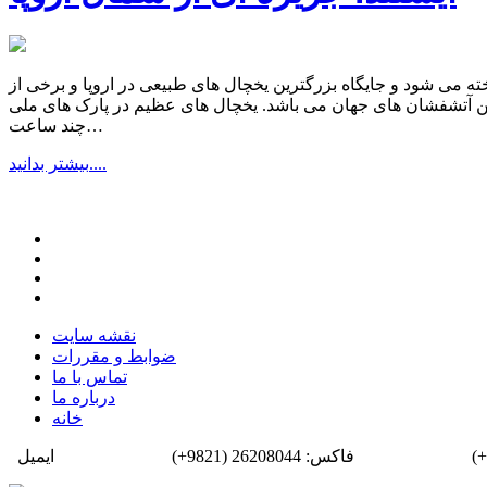
ته می شود و جایگاه بزرگترین یخچال های طبیعی در اروپا و برخی از
 جهان می باشد. یخچال های عظیم در پارک های ملی Vatnajökull و Snæfellsjökull محافظت می شوند. روزهای بلند تابستانی با تابش 24 ساعته آفتاب، روزهای کوتاه زمستانی که تنها
چند ساعت…
بیشتر بدانید....
نقشه سایت
ضوابط و مقررات
تماس با ما
درباره ما
خانه
فاکس: 26208044 (9821+)