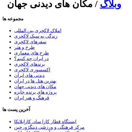
وبلاگ
/ مکان های دیدنی جهان
مجموعه ها
املاک لاکچری بین المللی
زندگی به سبک لاکچری
سفرهای لاکچری
طرح و هنر
طرح های معماری
در ایران چه کنیم؟
برندهای لاکچری
اکسسوری لاکچری
دیدنی های ایران
بهترین هتل ها در ایران
مکان های دیدنی جهان
پروژه های برنده جایزه
فرهنگ و هنر ایران
آخرین پست ها
ایستگاه قطار کازا ساد، کازابلانکا
مرکز فرهنگی و ورزشی دینگژو، چین