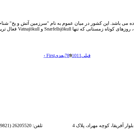
ده می باشد. این کشور در میان عموم به نام "سرزمین آتش و یخ" شناخ
فعال ترین آتشفشان های
قبلی
11
10
9
8
7
بعدی
‹ First
وار آفریقا، کوچه مهراد، پلاک 4
تلفن: 26205520 (9821+)