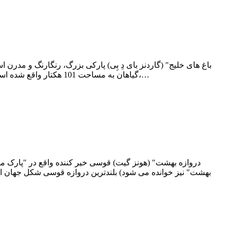
گیاهان به مساحت 101 هکتار واقع شده است. این باغ شامل دو بخش اصلی باغ جنوبی خلیج و باغ شرقی خلیج می باشد. درختان غول پیکر مصنوعی این باغ با ارتفاعی بین 25 تا 50 متر،…