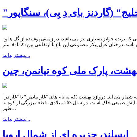
لیج" (گاردنز بای دِ بِی)، سنگاپور
"باغ های خلیج" (گاردنز بای دِ بِی) پارکی بزرگ، رنگارنگ و مدرن است که در ناحیه خلیج کشور سنگاپور واقع شده است. این مکان توریستی که برنده جوایز بسیاری نیز می باشد، در زمینی پوشیده از گل ها و
بیشتر بدانید....
بهشت، پارک ملی کوه تیانمن، چین
"دروازه بهشت" (هونز گیت) قوسی خیر کننده واقع در "پارک ملی کوه تیانمن" کشور چین است که یکی از جذاب ترین دیدنی های دنیا به شمار می آید. دروازه بهشت (که به نام های "غار تیانمن" یا "غار درِ
بهشت" نیز خوانده می شود) بلندترین دروازه قوسی شکل جهان است که به صورت طبیعی تشکیل شده است. این مکان زیبا حاصل فرسایش طبیعی خاک است. در سال 263 میلادی، قطعه بزرگی از کوه به
طور…
بیشتر بدانید....
ایسلند، جزیره ای از شمال اروپا