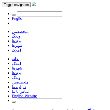
Toggle navigation
English
متخصصین
وبلاگ
برندها
شهرها
املاک
خانه
املاک
شهرها
برندها
وبلاگ
متخصصین
درباره ما
تماس با ما
English Website