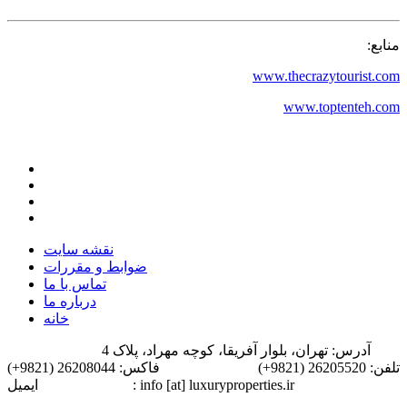
منابع:
www.thecrazytourist.com
www.toptenteh.com
نقشه سایت
ضوابط و مقررات
تماس با ما
درباره ما
خانه
آدرس: تهران، بلوار آفریقا، کوچه مهراد، پلاک 4
تلفن: 26205520 (9821+)
فاکس: 26208044 (9821+)
ایمیل: info [at] luxuryproperties.ir