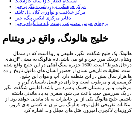
ایستگاه قطار کازا ساد، کازابلانکا
مرکز فرهنگی و ورزشی دینگژو، چین
مرکز خلاقیت و نوآوری کلاد 11، تایلند
دفاتر مرکزی ایکس پنگ، چین
برج‌های هوش مصنوعی وست باند شانگهای، چین
خلیج هالونگ، واقع در ویتنام
هالونگ یک خلیج شگفت انگیز، طبیعی و زیبا است که در شمال
ویتنام، نزدیک مرز چین واقع می باشد. نام هالونگ به معنی "اژدهای
درحال هبوط" است. 1600 جزیره سنگ آهکی در این خلیج واقع شده
است. تحقیقات تاریخی نشان از حضور انسان های ماقبل تاریخ از ده
ها هزار سال پیش در این منطقه دارد. آب و هوای این خلیج،
گرمسیری و مرطوب است و دارای دو فصل تابستان گرم و
مرطوب و نیز زمستان خشک و سرد می باشد. اقامتی شگفت انگیز
در یک سرزمین جدید باعث می شود سفری به یاد ماندنی داشته
باشیم. خلیج هالونگ یکی از این خاطرات به یاد ماندنی خواهد بود. از
امکانات تفریحی قابل توجه هالونگ می توان به کشتی های کروز،
کروزهای لاکچری امپرور، هتل های مجلل و ... اشاره کرد.