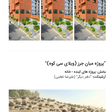
"پروژه میان جرز (ویلای سی کوه)"
بخش: پروژه های آینده - خانه
آرشیتکت:
"دفتر دیگر" (علیرضا تغابنی)