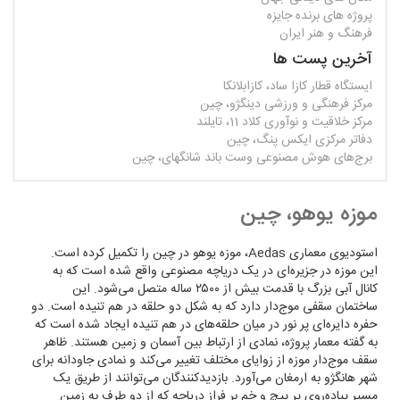
پروژه های برنده جایزه
فرهنگ و هنر ایران
آخرین پست ها
ایستگاه قطار کازا ساد، کازابلانکا
مرکز فرهنگی و ورزشی دینگژو، چین
مرکز خلاقیت و نوآوری کلاد 11، تایلند
دفاتر مرکزی ایکس پنگ، چین
برج‌های هوش مصنوعی وست باند شانگهای، چین
موزه یوهو، چین
استودیوی معماری Aedas، موزه یوهو در چین را تکمیل کرده است.
این موزه در جزیره‌ای در یک دریاچه مصنوعی واقع شده است که به
کانال آبی بزرگ با قدمت بیش از ۲۵۰۰ ساله متصل می‌شود. این
ساختمان سقفی موج‌دار دارد که به شکل دو حلقه در هم تنیده است. دو
حفره دایره‌ای پر نور در میان حلقه‌های در هم تنیده ایجاد شده است که
به گفته معمار پروژه، نمادی از ارتباط بین آسمان و زمین هستند. ظاهر
سقف موج‌دار موزه از زوایای مختلف تغییر می‌کند و نمادی جاودانه برای
شهر هانگژو به ارمغان می‌آورد. بازدیدکنندگان می‌توانند از طریق یک
مسیر پیاده‌روی پر پیچ و خم بر فراز دریاچه که از دو طرف به زمین