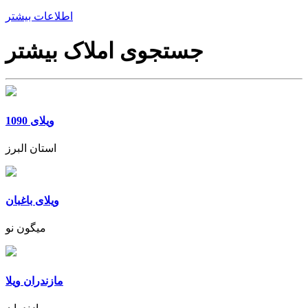
اطلاعات بیشتر
جستجوی املاک بیشتر
ویلای 1090
استان البرز
ویلای باغبان
میگون نو
مازندران ویلا