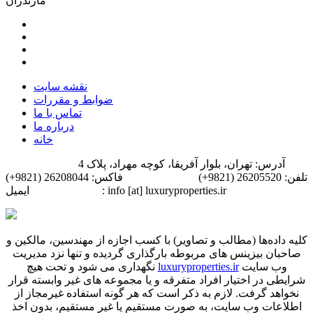
مازندران
نقشه سایت
ضوابط و مقررات
تماس با ما
درباره ما
خانه
آدرس: تهران، بلوار آفریقا، کوچه مهراد، پلاک 4
تلفن: 26205520 (9821+)
فاکس: 26208044 (9821+)
ایمیل: info [at] luxuryproperties.ir
کلیه داده‌ها (مطالب و تصاویر) با کسب اجازه از مهندسین، مالکین و
صاحبان بیزینس های مربوطه بارگذاری گردیده و تنها نزد مدیریت
وب سایت
luxuryproperties.ir
نگهداری می شود و تحت هیچ
شرایطی در اختیار افراد متفرقه و یا مجموعه‌ های غیر وابسته قرار
نخواهد گرفت. لازم به ذکر است که هر گونه استفاده غیرمجاز از
اطلاعات وب سایت، به صورت مستقیم یا غیر مستقیم، بدون اخذ