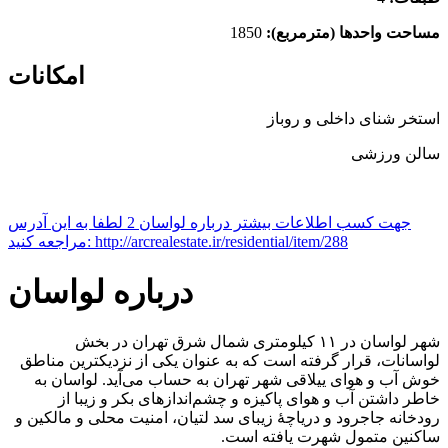
مساحت واحدها (مترمربع):
1850
امکانات
استخر شنای داخلی و روباز
سالن ورزشی
Leaflet
| ©
OpenStreetMap
contributors
جهت کسب اطلاعات بیشتر درباره لواسان 2 لطفا به این آدرس
×
+
لواسان 2
مراجعه کنید: http://arcrealestate.ir/residential/item/288
−
درباره لواسان
شهر لواسان در ۱۱ کیلومتری شمال شرق تهران در بخش
لواسانات، قرار گرفته است که به عنوان یکی از نزدیکترین مناطق
خوش آب و هوای ییلاقی شهر تهران به حساب می‌آید. لواسان به
خاطر داشتن آب و هوای پاکیزه و چشم‌اندازهای بکر و زیبا از
رودخانه جاجرود و دریاچهٔ زیبای سد لتیان، امنیت محلی و مالکین و
ساکنین متمول شهرت یافته است.