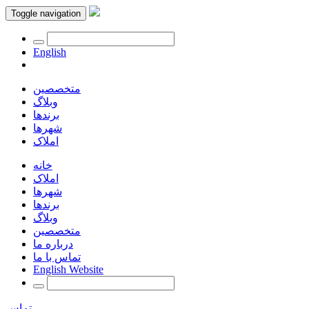
Toggle navigation
English
متخصصین
وبلاگ
برندها
شهرها
املاک
خانه
املاک
شهرها
برندها
وبلاگ
متخصصین
درباره ما
تماس با ما
English Website
تماس