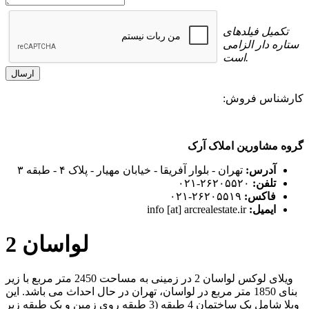
تکمیل فیلدهای
ستاره دار الزامی
است.
کارشناس فروش:
گروه مشاورین املاک آرک
آدرس:
تهران - بلوار آفریقا - خیابان مهیار - پلاک ۴ - طبقه ۳
تلفن:
۲۶۲۰۵۵۲۰-۰۲۱
فاکس:
۲۶۲۰۵۵۱۹-۰۲۱
ایمیل:
info [at] arcrealestate.ir
لواسان 2
ویلای لوکس لواسان 2 در زمینی به مساحت 2450 متر مربع با زیر
بنای 1850 متر مربع در لواسان، تهران در حال احداث می باشد. این
ویلا شامل یک ساختمان 4 طبقه (3 طبقه روی زمین و یک طبقه زیر