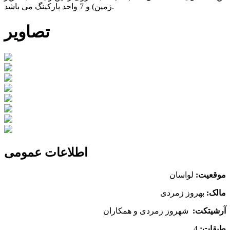
زمین) و 7 واحد پارکینگ می باشد.
تصاویر
اطلاعات عمومی
موقعیت:
لواسان
مالک:
بهروز زمردی
آرشیتکت:
شهروز زمردی و همکاران
طبقات:
4