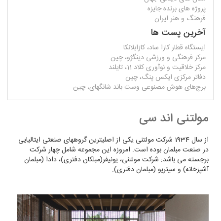
پروژه های برنده جایزه
فرهنگ و هنر ایران
آخرین پست ها
ایستگاه قطار کازا ساد، کازابلانکا
مرکز فرهنگی و ورزشی دینگژو، چین
مرکز خلاقیت و نوآوری کلاد 11، تایلند
دفاتر مرکزی ایکس پنگ، چین
برج‌های هوش مصنوعی وست باند شانگهای، چین
مولتنی اند سی
از سال 1934 شرکت مولتنی یکی از اصلیترین گروههای صنعتی ایتالیایی
در صنعت مبلمان بوده است. امروزه این مجموعه شامل چهار شرکت
برجسته می باشد: شرکت مولتنی، یونیفر(مبلکان دفتری)، دادا (مبلمان
آشپزخانه) و سیتریو (مبلمان دفتری).