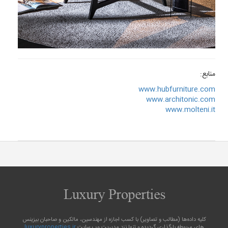
منابع:
www.hubfurniture.com
www.architonic.com
www.molteni.it
کلیه داده‌ها (مطالب و تصاویر) با کسب اجازه از مهندسین، مالکین و صاحبان بیزینس
های مربوطه بارگذاری گردیده و تنها نزد مدیریت وب سایت
luxuryproperties.ir