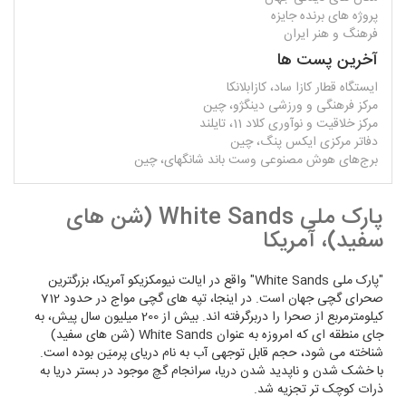
پروژه های برنده جایزه
فرهنگ و هنر ایران
آخرین پست ها
ایستگاه قطار کازا ساد، کازابلانکا
مرکز فرهنگی و ورزشی دینگژو، چین
مرکز خلاقیت و نوآوری کلاد 11، تایلند
دفاتر مرکزی ایکس پنگ، چین
برج‌های هوش مصنوعی وست باند شانگهای، چین
پارک ملی White Sands (شن های
سفید)، آمریکا
"پارک ملی White Sands" واقع در ایالت نیومکزیکو آمریکا، بزرگترین
صحرای گچی جهان است. در اینجا، تپه های گچی مواج در حدود 712
کیلومترمربع از صحرا را دربرگرفته اند. بیش از 200 میلیون سال پیش، به
جای منطقه ای که امروزه به عنوان White Sands (شن های سفید)
شناخته می شود، حجم قابل توجهی آب به نام دریای پرمیَن بوده است.
با خشک شدن و ناپدید شدن دریا، سرانجام گچ موجود در بستر دریا به
ذرات کوچک تر تجزیه شد.