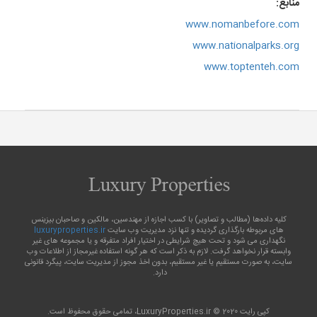
منابع:
www.nomanbefore.com
www.nationalparks.org
www.toptenteh.com
کلیه داده‌ها (مطالب و تصاویر) با کسب اجازه از مهندسین، مالکین و صاحبان بیزینس
های مربوطه بارگذاری گردیده و تنها نزد مدیریت وب سایت
luxuryproperties.ir
نگهداری می شود و تحت هیچ شرایطی در اختیار افراد متفرقه و یا مجموعه‌ های غیر
وابسته قرار نخواهد گرفت. لازم به ذکر است که هر گونه استفاده غیرمجاز از اطلاعات وب
سایت، به صورت مستقیم یا غیر مستقیم، بدون اخذ مجوز از مدیریت سایت، پیگرد قانونی
دارد.
کپی رایت 2020 © LuxuryProperties.ir، تمامی حقوق محفوظ است.