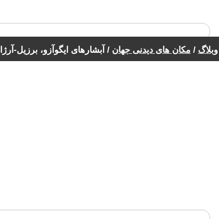
وبلاگ
/
مکان های دیدنی جهان
/ آبشارهای ایگوآزو، برزیل-آرژان