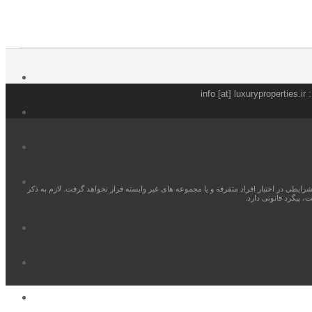
info [a
یطی در اختیار افراد متفرقه و یا مجموعه‌ های غیر وابسته قرار نخواهد گرفت. لازم به ذکر
 پیگرد قانونی دارد.