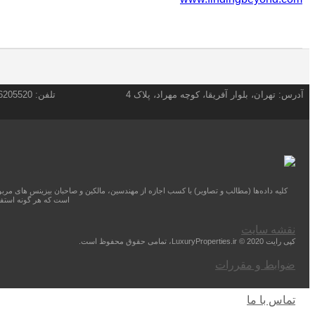
آدرس: تهران، بلوار آفریقا، کوچه مهراد، پلاک 4
تلفن: 26205520 (9821+)
کلیه داده‌ها (مطالب و تصاویر) با کسب اجازه از مهندسین، مالکین و صاحبان بیزینس های مر
است که هر گونه استفا
نقشه سایت
کپی رایت 2020 © LuxuryProperties.ir، تمامی حقوق محفوظ است.
ضوابط و مقررات
تماس با ما