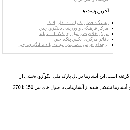
آخرین پست ها
ایستگاه قطار کازا ساد، کازابلانکا
مرکز فرهنگی و ورزشی دینگژو، چین
مرکز خلاقیت و نوآوری کلاد 11، تایلند
دفاتر مرکزی ایکس پنگ، چین
برج‌های هوش مصنوعی وست باند شانگهای، چین
گرفته است. این آبشارها در دل پارک ملی ایگوآزو، بخشی از
نیم دایره جلویی آبشار به طول 2700 متر امتداد یافته است که 800 متر از آن در برزیل و 1900 متر دیگر آن در آرژانتین واقع شده است. این آبشارها تشکیل شده از آبشارهایی با طول های بین 150 تا 270