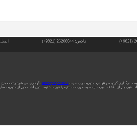
فاکس: 26208044 (9821+)
ایمیل: t] luxuryproperties.ir
بوطه بارگذاری گردیده و تنها نزد مدیریت وب سایت
luxuryproperties.ir
نگهداری می شود و تحت هیچ شرا
ده غیرمجاز از اطلاعات وب سایت، به صورت مستقیم یا غیر مستقیم، بدون اخذ مجوز از مدیریت سایت،