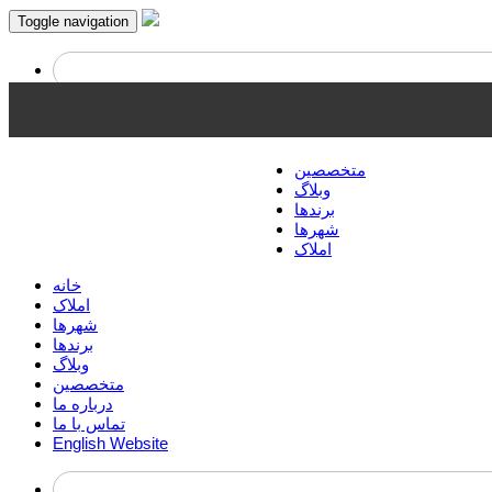
Toggle navigation
English
متخصصین
وبلاگ
برندها
شهرها
املاک
خانه
املاک
شهرها
برندها
وبلاگ
متخصصین
درباره ما
تماس با ما
English Website